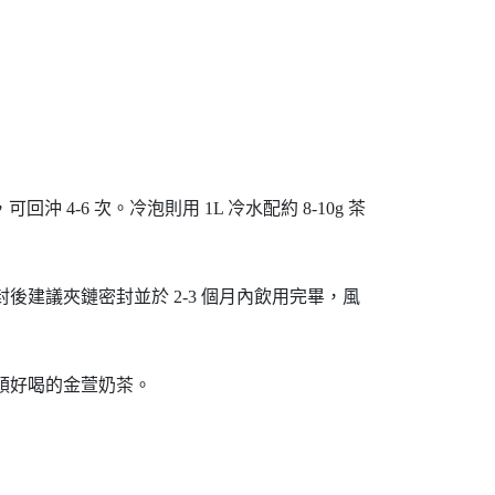
可回沖 4-6 次。冷泡則用 1L 冷水配約 8-10g 茶
建議夾鏈密封並於 2-3 個月內飲用完畢，風
順好喝的金萱奶茶。