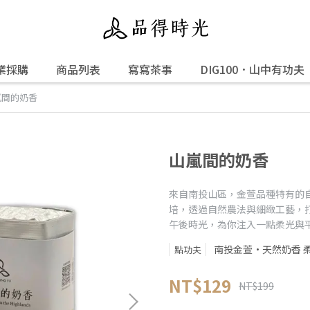
業採購
商品列表
寫寫茶事
DIG100．山中有功夫
嵐間的奶香
山嵐間的奶香
來自南投山區，金萱品種特有的
培，透過自然農法與細緻工藝，
午後時光，為你注入一點柔光與
南投金萱·天然奶香 
點功夫
NT$129
NT$199