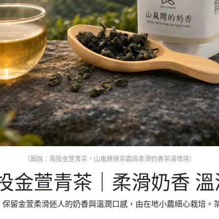
（圖說：南投金萱青茶，山嵐繚繞茶園與柔滑奶香茶湯情境）
投金萱青茶｜柔滑奶香 溫
），保留金萱柔滑迷人的奶香與溫潤口感，由在地小農細心栽培。