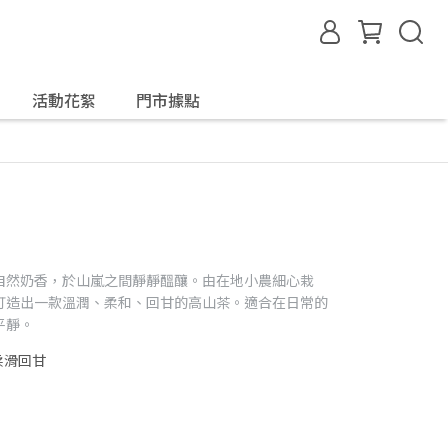
活動花絮
門市據點
自然奶香，於山嵐之間靜靜醞釀。由在地小農細心栽
打造出一款溫潤、柔和、回甘的高山茶。適合在日常的
平靜。
柔滑回甘