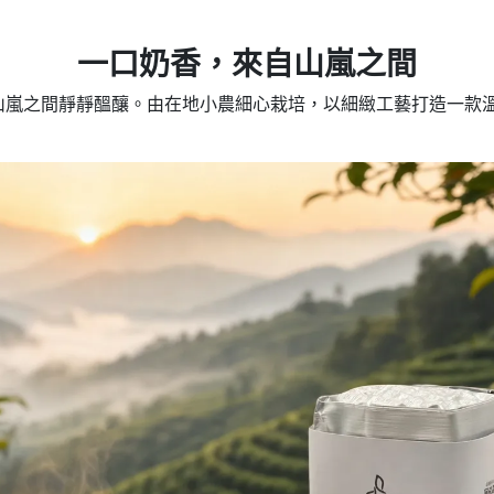
一口奶香，來自山嵐之間
山嵐之間靜靜醞釀。由在地小農細心栽培，以細緻工藝打造一款