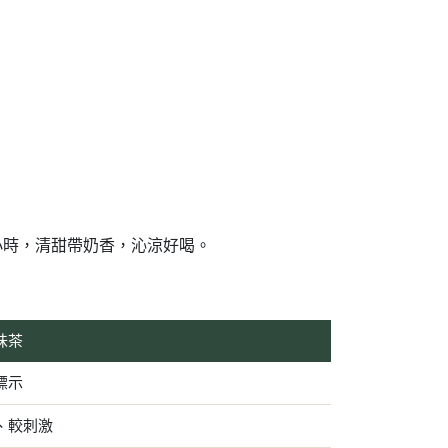
 6-8 小時，清甜帶奶香，沁涼好喝。
味茶
標示
、較刺激