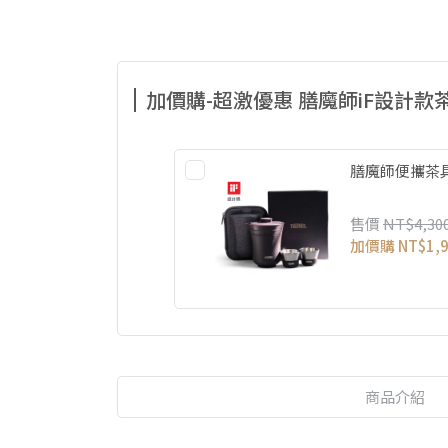
加價購-超激優惠 膳魔師iF設計款
膳魔師便攜茶
售價
NT$4,30
加價購
NT$1,
商品介紹