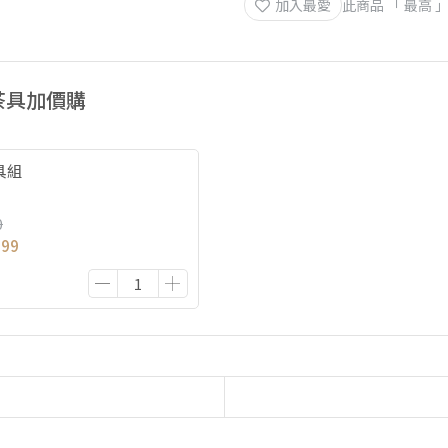
加入最愛
此商品 「 最高
茶具加價購
具組
0
999