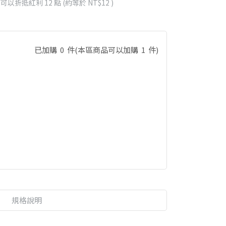
 」可以折抵紅利
12
點 (約等於
NT$12
)
已加購
0
件
(本區商品可以加購
1
件)
規格說明