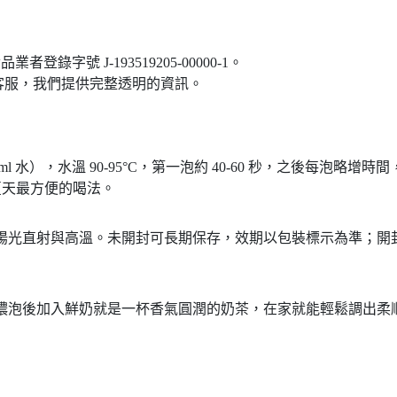
登錄字號 J-193519205-00000-1。
客服，我們提供完整透明的資訊。
0ml 水），水溫 90-95°C，第一泡約 40-60 秒，之後每泡略增時間，
是夏天最方便的喝法。
陽光直射與高溫。未開封可長期保存，效期以包裝標示為準；開封後
，濃泡後加入鮮奶就是一杯香氣圓潤的奶茶，在家就能輕鬆調出柔