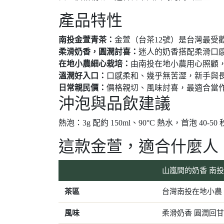
產品特性
南投金萱青茶：
金萱（台茶12號）是台灣最受
柔滑奶香，圓潤討喜：
迷人的奶香搭配柔滑口
在地小農細心栽培：
由南投在地小農用心照顧
溫潤好入口：
口感柔和、幾乎無苦澀，新手與
日常親民價：
價格親切、風味討喜，最適合當
沖泡與品飲建議
熱泡：3g 配約 150ml、90°C 熱水，首泡 40
這款金萱，適合什麼人
山嵐間的奶香 南
茶區
台灣南投在地小農
風味
柔滑奶香 圓潤回甘