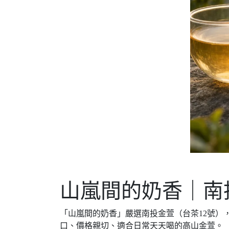
山嵐間的奶香｜南
「山嵐間的奶香」嚴選南投金萱（台茶12號
口、價格親切、適合日常天天喝的高山金萱。