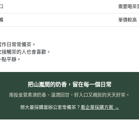
口
需要喝茶
備
單價較高
當作日常常備茶。
次接觸茶的人也會喜歡。
一點平靜。
把山嵐間的奶香，留在每一個日常
南投金萱柔滑奶香、溫潤回甘，好入口又親民的天天好茶。
想大量採購當辦公室常備茶？
看企業採購方案 →