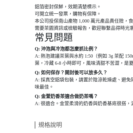
鋁箔密封保鮮，效期清楚標示。
可開立統一發票，購物有保障。
本公司投保南山產物 1,000 萬元產品責任險，食品業者
需要茶園資訊或檢驗報告，歡迎聯繫品得時光
常見問題
Q: 沖泡與冷泡都怎麼抓比例？
A: 熱泡建議茶葉與水約 1:50（例如 3g 茶配 15
葉，冷藏 6-8 小時即可，風味清甜不苦澀，
Q: 如何保存？開封後可以放多久？
A: 採真空鋁袋包裝，請置於陰涼乾燥處、避免
味最佳。
Q: 金萱奶香茶適合做奶茶嗎？
A: 很適合。金萱柔滑的奶香與奶香基底很搭
規格說明