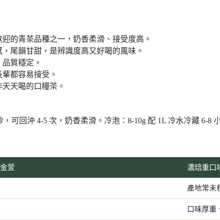
歡迎的青茶品種之一，奶香柔滑、接受度高。
感，尾韻甘甜，是辨識度高又好喝的風味。
，品質穩定。
長輩都容易接受。
作天天喝的口糧茶。
-50 秒，可回沖 4-5 次，奶香柔滑。冷泡：8-10g 配 1L 冷水冷藏
投金萱
濃焙重口
產地常未
口味厚重