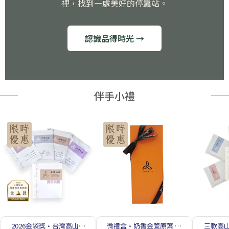
裡，找到一處美好的停靠站。
認識品得時光 →
伴手小禮
2026金袋獎·台灣高山原
微禮盒·奶香金萱原葉 輕
三款高