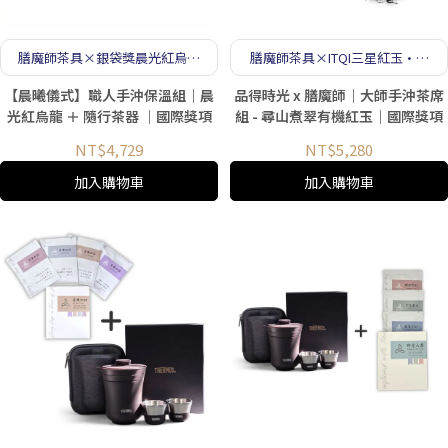
膳魔師茶具×銀袋獎晨光紅烏龍
膳魔師茶具×ITQI三星紅玉·大
·晨間手沖儀式組
師手沖茶席組
【晨曦儀式】職人手沖保溫組｜晨
品得時光 x 膳魔師｜大師手沖茶席
光紅烏龍 ＋ 隨行茶器 ｜國際獎項
組 - 尋山煮翠有機紅玉｜國際獎項
NT$4,729
NT$5,280
加入購物車
加入購物車