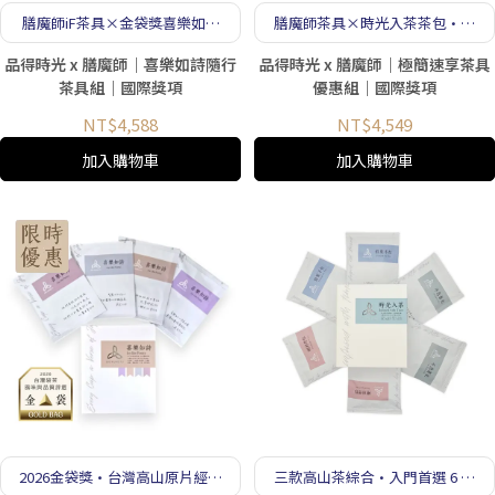
膳魔師iF茶具×金袋獎喜樂如詩
膳魔師茶具×時光入茶茶包·極
茶包·隨行心靈茶席
簡速享組
品得時光 x 膳魔師｜喜樂如詩隨行
品得時光 x 膳魔師｜極簡速享茶具
茶具組｜國際獎項
優惠組｜國際獎項
NT$4,588
NT$4,549
加入購物車
加入購物車
2026金袋獎·台灣高山原片經文
三款高山茶綜合·入門首選 6 入