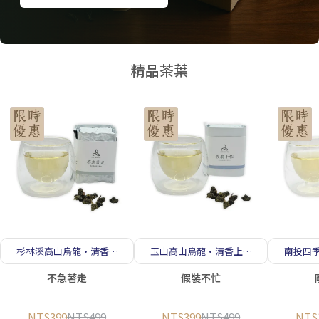
精品茶葉
杉林溪高山烏龍·清香花
玉山高山烏龍·清香上揚
南投四
韻 柔甜溫潤
飽滿回甘
不急著走
假裝不忙
NT$399
NT$499
NT$399
NT$499
NT$