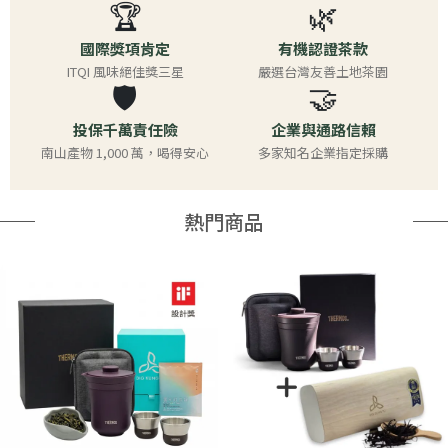
🏆
🌿
國際獎項肯定
有機認證茶款
ITQI 風味絕佳獎三星
嚴選台灣友善土地茶園
🛡️
🤝
投保千萬責任險
企業與通路信賴
南山產物 1,000 萬，喝得安心
多家知名企業指定採購
熱門商品