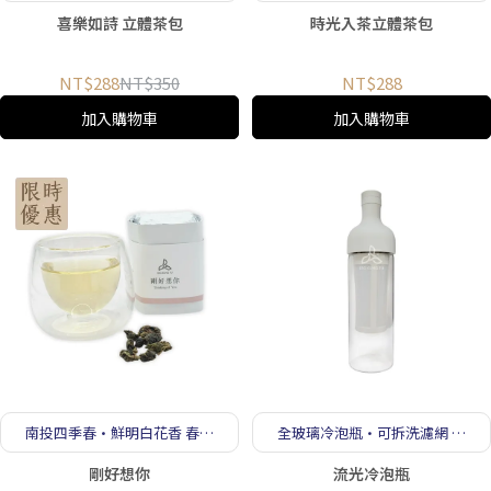
立體茶包 療癒送禮首選
體驗
喜樂如詩 立體茶包
時光入茶立體茶包
NT$288
NT$350
NT$288
加入購物車
加入購物車
南投四季春·鮮明白花香 春日
全玻璃冷泡瓶·可拆洗濾網 冷
清甜
泡冷萃皆宜
剛好想你
流光冷泡瓶