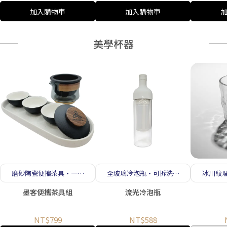
加入購物車
加入購物車
美學杯器
磨砂陶瓷便攜茶具·一壺
全玻璃冷泡瓶·可拆洗濾
冰川紋
三杯 隨行品茶
網 冷泡冷萃皆宜
感 
墨客便攜茶具組
流光冷泡瓶
NT$799
NT$588