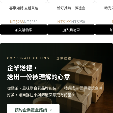
片經文立體茶包 療癒送禮
巧體面伴手
選
喜樂如詩 立體茶包
恰好其時∣微禮盒
時光
首選
NT$288
NT$350
NT$199
NT$250
加入購物車
加入購物車
CORPORATE GIFTING ｜ 企業送禮
企業送禮，
送出一份被理解的心意
從選茶、風味媒合到品牌包裝，一站完成。 國際獲獎台灣
好茶，讓商務往來與節慶回饋更有份量。
預約企業禮盒諮詢 →