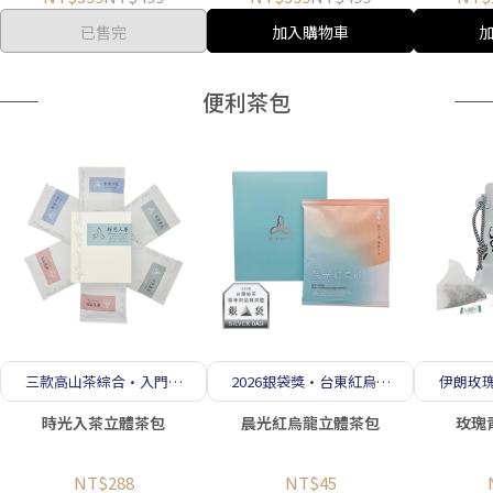
已售完
加入購物車
便利茶包
三款高山茶綜合·入門首
2026銀袋獎·台東紅烏龍
伊朗玫
選 6 入體驗
立體茶包 果韻蜜香細火輕
柔花香
時光入茶立體茶包
晨光紅烏龍立體茶包
玫瑰
焙
NT$288
NT$45