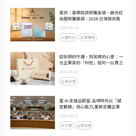
喜訊｜喜樂如詩榮獲金袋、晨光紅
烏龍榮獲銀袋 - 2026 台灣袋茶風
味與品質評選
2026-06-29
立體茶包
比賽獲獎
從街頭的守護，到茶席的心意：一
位企業家的「利他」如何一以貫之
2026-06-15
企業送禮
當 AI 走進品飲室:品得時光以「感
官數據」核心能力,重新定義企業
客製茶禮
2026-06-12
伴手禮
企業送禮