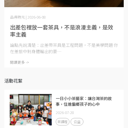
品得時光 | 2026-06-08
出差包裡放一套茶具，不是浪漫主義，是效
率主義
論點先說清楚：出差帶茶具是工程問題，不是美學問題 你
在差旅中對身體輸出的要⋯
閱讀更多 ->
活動花絮
一日小小茶藝家：讓台灣茶的故
事，住進偏鄉孩子的心中
2026-07-28
茶課程
公益