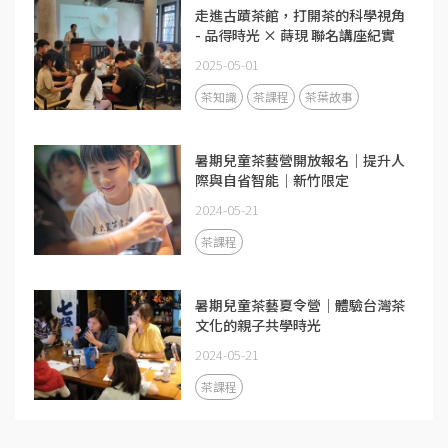
走進古蹟茶館，打開茶的科學視角
- 品得時光 × 蒔現 聯名講座紀實
2025-05-01
茶知識
茶課程
茶葉故事
暑期兒童茶藝營開放報名｜提升人
際與自省智能｜新竹限定
2024-05-21
茶課程
暑期兒童茶藝夏令營｜體驗台灣茶
文化的親子共學時光
2024-05-21
茶課程