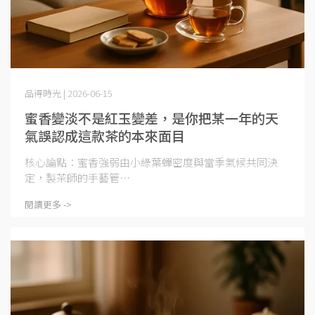
品得時光 | 2026-06-15
蜜香變淡不是紅玉變差，是你把某一年的天
氣誤認成這款茶的本來面目
核心論點：蜜香強弱由小綠葉蟬密度與當季氣候共同決
定，製茶師的手藝管⋯
閱讀更多 ->