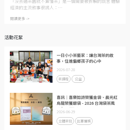
「沒去過茶園就不算懂茶」是一個需要被拆解的謊言 體驗
經濟的主流敘事很誘人：⋯
閱讀更多 ->
活動花絮
一日小小茶藝家：讓台灣茶的故
事，住進偏鄉孩子的心中
2026-07-28
茶課程
公益
喜訊｜喜樂如詩榮獲金袋、晨光紅
烏龍榮獲銀袋 - 2026 台灣袋茶風
味與品質評選
2026-06-29
立體茶包
比賽獲獎