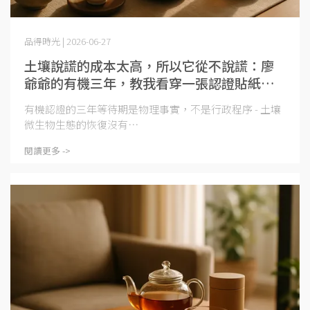
品得時光 | 2026-06-27
土壤說謊的成本太高，所以它從不說謊：廖
爺爺的有機三年，教我看穿一張認證貼紙背
後的真實代價
有機認證的三年等待期是物理事實，不是行政程序 - 土壤
微生物生態的恢復沒有⋯
閱讀更多 ->