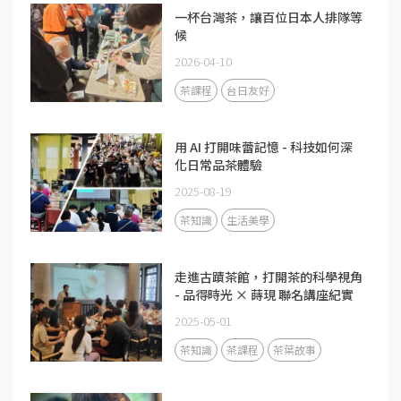
一杯台灣茶，讓百位日本人排隊等
候
2026-04-10
茶課程
台日友好
用 AI 打開味蕾記憶 - 科技如何深
化日常品茶體驗
2025-08-19
茶知識
生活美學
走進古蹟茶館，打開茶的科學視角
- 品得時光 × 蒔現 聯名講座紀實
2025-05-01
茶知識
茶課程
茶葉故事