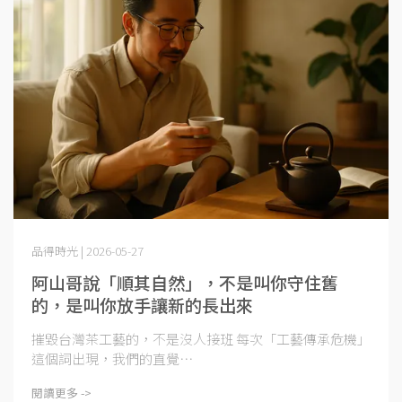
品得時光 | 2026-05-27
阿山哥說「順其自然」，不是叫你守住舊
的，是叫你放手讓新的長出來
摧毀台灣茶工藝的，不是沒人接班 每次「工藝傳承危機」
這個詞出現，我們的直覺⋯
閱讀更多 ->