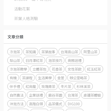
活動花絮
茶葉人格測驗
文章分類
冷泡茶
茶知識
茶葉故事
台灣高山茶
阿里山茶
梨山茶
日月潭紅茶
泡茶技巧
商務送禮
冷泡茶教學
立體茶包
花香茶
女性茶飲
紅玉紅茶
有機
茶課程
生活美學
金萱
辦公室喝茶
伴手禮
紅烏龍
玫瑰青茶
冬片茶
杉林溪茶
自然農法
企業送禮
鹿谷茶園
台灣茶
桌邊茶體驗
沖泡方法
高階白領
品茶儀式
DIG100