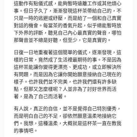
這動作有點儀式感，能夠暫時遠離工作或其他煩心
事。但日子久了，漸漸發現這杯茶帶給自己的，不
只是一時的逃避或紓壓，而是給了一個和自己真實
對話的機會。每當茶的香氣升起，似乎總能暫時放
下外界的評斷，聽見自己內心最真實的聲音，哪怕
那聲音並不總是好聽，但至少，它是真實的。
日復一日地重複著這個簡單的儀式，逐漸發現，這
樣的日常，竟然成了生活裡最期待的事。不是因為
這杯茶能讓你變得更漂亮、更成功，或立即解決所
有問題，而是因為它讓你開始願意接納自己現在的
樣子。也許我們並不完美，也許我們還有許多缺
點，但那又怎麼樣呢？人並非為了討好世界而活
著，是為了自己而活著。
有人說，真正的自信，並不是覺得自己特別優秀，
而是明白自己的不足，卻依然願意溫柔地接納它
們。我想，這種溫柔，大概就是這杯茶一直在教我
的事情吧。