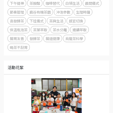
下午提神
茶胺酸
咖啡替代
白領生活
晨間儀式
節奏管理
鹿谷有機茶園
沖泡參數
生理時鐘
高發酵茶
下班儀式
茶與生活
感官切換
保溫瓶泡茶
茶葉萃取
茶水分離
連續萃取
腸胃友善
發酵茶
腸道健康
烏龍茶科學
喝茶不刮胃
活動花絮