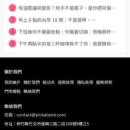
2
保溫瓶讓茶變苦？兇手不是瓶子，是你把茶葉⋯
3
早上 8 點的台茶 18 號：不是提神，⋯
4
下班後你不需要放鬆，你需要切換：傍晚那杯⋯
5
下午兩點半的第三杯咖啡救不了你：高發酵烏⋯
關於我們
我的帳戶
關於我們
點功夫
退款政策
隱私政策
服務條款
門市據點
聯絡我們
聯絡我們
信箱：contact@pickataste.com
地址：新竹縣竹北市復興三路二段168號9樓之5