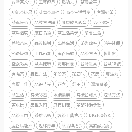
台灣茶文化
工藝傳承
點功夫
茶農故事
功能茶迷思
排毒茶真相
喝茶生活哲學
台灣好茶
茶與身心
品飲方法論
健康飲食觀念
品茶技巧
茶湯溫度
感官品鑑
茶生活美學
都會生活
差旅茶具
品質控制
出差生活
茶與效率
端午連假
節後恢復
工作節奏
鹿谷烏龍
品茶方法
輕斷食
空腹喝茶
茶與健康
胃部保養
台灣紅茶
台茶18號
有機茶
品鑑方法
年份茶
茶風味
茶席
專注力
高壓工作
品得時光
正念
紅玉
台灣精緻茶
茶生活
有機認證
永續農業
有機台灣茶
泡茶方法
茶水比
品鑑入門
感官訓練
茶葉沖泡參數
品茶入門
茶葉品鑑
製茶工藝傳承
DIG100茶園
鹿谷烏龍茶
返鄉青年
茶品牌故事
高發酵烏龍